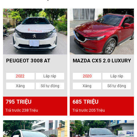
PEUGEOT 3008 AT
MAZDA CX5 2.0 LUXURY
2022
Lắp ráp
2020
Lắp ráp
Xăng
Số tự động
Xăng
Số tự động
795 TRIỆU
685 TRIỆU
Trả trước 238 Triệu
Trả trước 205 Triệu