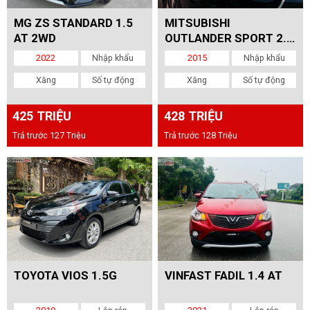
MG ZS STANDARD 1.5
MITSUBISHI
AT 2WD
OUTLANDER SPORT 2.0
CVT PREMIUM
2022
Nhập khẩu
2015
Nhập khẩu
Xăng
Số tự động
Xăng
Số tự động
425 TRIỆU
428 TRIỆU
Trả trước 127 Triệu
Trả trước 128 Triệu
TOYOTA VIOS 1.5G
VINFAST FADIL 1.4 AT