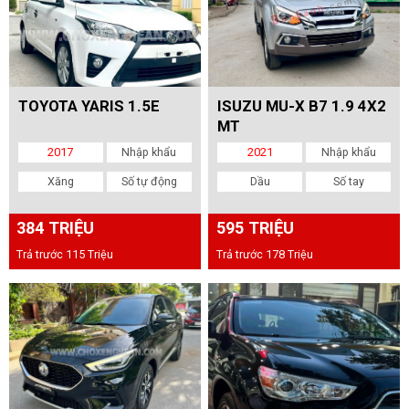
TOYOTA YARIS 1.5E
ISUZU MU-X B7 1.9 4X2
MT
2017
Nhập khẩu
2021
Nhập khẩu
Xăng
Số tự động
Dầu
Số tay
384 TRIỆU
595 TRIỆU
Trả trước 115 Triệu
Trả trước 178 Triệu