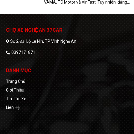
VAMA, TC Motor và VinFast. Tuy nhiên, đằng
sau mức tăng trưởng doanh số ấn tượng là
biên lợi nhuận của toàn chuỗi giá trị, từ sản
xuất đến phân phối, liên tục bị thu hẹp. Nghịch
lý "doanh số tăng nhưng dòng tiền suy giảm"
CHỢ XE NGHỆ AN 37CAR
đang tạo áp lực buộc các doanh nghiệp phải
Số 2 Đại Lộ Lê Nin, TP Vinh Nghệ An
tái cấu trúc hoạt động trong nửa cuối năm.
0397171871
DANH MỤC
Trang Chủ
Giới Thiệu
Tin Tức Xe
Liên Hệ