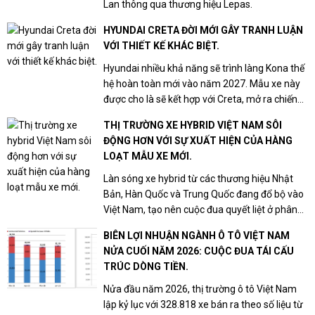
Lan thông qua thương hiệu Lepas.
HYUNDAI CRETA ĐỜI MỚI GÂY TRANH LUẬN
VỚI THIẾT KẾ KHÁC BIỆT.
Hyundai nhiều khả năng sẽ trình làng Kona thế
hệ hoàn toàn mới vào năm 2027. Mẫu xe này
được cho là sẽ kết hợp với Creta, mở ra chiến
lược sử dụng một dòng SUV cỡ B thống nhất
THỊ TRƯỜNG XE HYBRID VIỆT NAM SÔI
trên quy mô toàn cầu.
ĐỘNG HƠN VỚI SỰ XUẤT HIỆN CỦA HÀNG
LOẠT MẪU XE MỚI.
Làn sóng xe hybrid từ các thương hiệu Nhật
Bản, Hàn Quốc và Trung Quốc đang đổ bộ vào
Việt Nam, tạo nên cuộc đua quyết liệt ở phân
khúc này trong những tháng cuối năm 2026.
BIÊN LỢI NHUẬN NGÀNH Ô TÔ VIỆT NAM
NỬA CUỐI NĂM 2026: CUỘC ĐUA TÁI CẤU
TRÚC DÒNG TIỀN.
Nửa đầu năm 2026, thị trường ô tô Việt Nam
lập kỷ lục với 328.818 xe bán ra theo số liệu từ