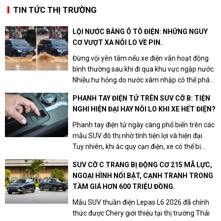
TIN TỨC THỊ TRƯỜNG
LỘI NƯỚC BẰNG Ô TÔ ĐIỆN: NHỮNG NGUY
CƠ VƯỢT XA NỖI LO VỀ PIN.
Đừng vội yên tâm nếu xe điện vẫn hoạt động
bình thường sau khi đi qua khu vực ngập nước.
Nhiều hư hỏng do nước xâm nhập có thể phát
sinh muộn, khiến người dùng tốn kém chi phí
PHANH TAY ĐIỆN TỬ TRÊN SUV CỠ B: TIỆN
sửa chữa.
NGHI HIỆN ĐẠI HAY NỖI LO KHI XE HẾT ĐIỆN?
Phanh tay điện tử ngày càng phổ biến trên các
mẫu SUV đô thị nhờ tính tiện lợi và hiện đại.
Tuy nhiên, khi ắc quy cạn điện, xe có thể bị
khóa phanh, không thể di chuyển nếu người lái
SUV CỠ C TRANG BỊ ĐỘNG CƠ 215 MÃ LỰC,
không nắm rõ cách xử lý.
NGOẠI HÌNH NỔI BẬT, CẠNH TRANH TRONG
TẦM GIÁ HƠN 600 TRIỆU ĐỒNG.
Mẫu SUV thuần điện Lepas L6 2026 đã chính
thức được Chery giới thiệu tại thị trường Thái