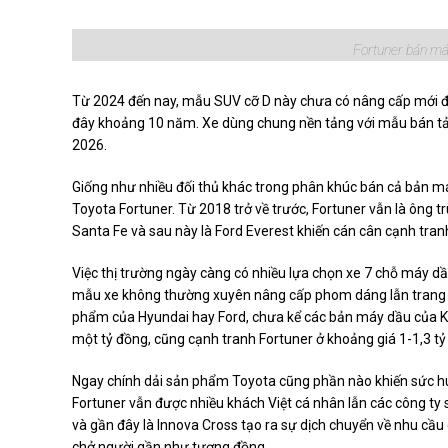
Fortuner bản máy
Từ 2024 đến nay, mẫu SUV cỡ D này chưa có nâng cấp mới đá
đây khoảng 10 năm. Xe dùng chung nền tảng với mẫu bán tải H
2026.
Giống như nhiều đối thủ khác trong phân khúc bán cả bản m
Toyota Fortuner. Từ 2018 trở về trước, Fortuner vẫn là ông
Santa Fe và sau này là Ford Everest khiến cán cân cạnh tranh
Việc thị trường ngày càng có nhiều lựa chọn xe 7 chỗ máy dầu
mẫu xe không thường xuyên nâng cấp phom dáng lẫn trang bị, 
phẩm của Hyundai hay Ford, chưa kể các bản máy dầu của K
một tỷ đồng, cũng cạnh tranh Fortuner ở khoảng giá 1-1,3 tỷ
Ngay chính dải sản phẩm Toyota cũng phần nào khiến sức hú
Fortuner vẫn được nhiều khách Việt cá nhân lẫn các công t
và gần đây là Innova Cross tạo ra sự dịch chuyển về nhu cầu 
chở người gần như tương đồng.