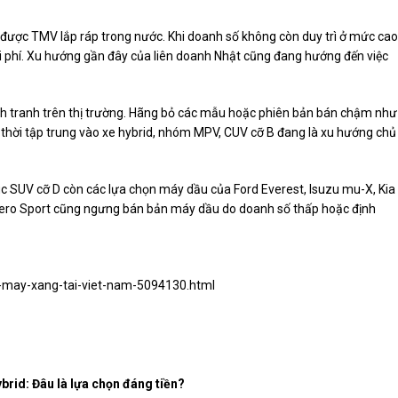
 được TMV lắp ráp trong nước. Khi doanh số không còn duy trì ở mức cao
 chi phí. Xu hướng gần đây của liên doanh Nhật cũng đang hướng đến việc
h tranh trên thị trường. Hãng bỏ các mẫu hoặc phiên bản bán chậm như
 thời tập trung vào xe hybrid, nhóm MPV, CUV cỡ B đang là xu hướng chủ
 SUV cỡ D còn các lựa chọn máy dầu của Ford Everest, Isuzu mu-X, Kia
ajero Sport cũng ngưng bán bản máy dầu do doanh số thấp hoặc định
n-may-xang-tai-viet-nam-5094130.html
rid: Đâu là lựa chọn đáng tiền?