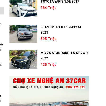
TOYOTA YARIS 1.5E 2017
384 Triệu
h
ISUZU MU-X B7 1.9 4X2 MT
2021
595 Triệu
ủa
i
MG ZS STANDARD 1.5 AT 2WD
2022
425 Triệu
r,
z
ụ