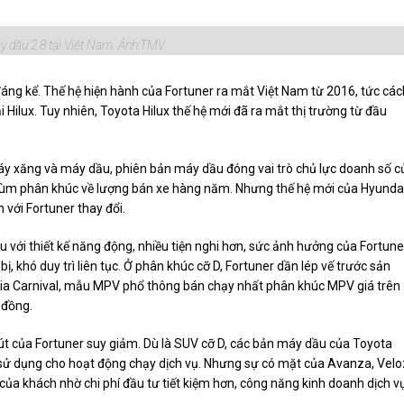
 dầu 2.8 tại Việt Nam. Ảnh:
TMV
ng kể. Thế hệ hiện hành của Fortuner ra mắt Việt Nam từ 2016, tức các
ilux. Tuy nhiên, Toyota Hilux thế hệ mới đã ra mắt thị trường từ đầu
áy xăng và máy dầu, phiên bản máy dầu đóng vai trò chủ lực doanh số c
 trùm phân khúc về lượng bán xe hàng năm. Nhưng thế hệ mới của Hyunda
 với Fortuner thay đổi.
 với thiết kế năng động, nhiều tiện nghi hơn, sức ảnh hưởng của Fortune
khó duy trì liên tục. Ở phân khúc cỡ D, Fortuner dần lép vế trước sản
ia Carnival, mẫu MPV phổ thông bán chạy nhất phân khúc MPV giá trên
 đồng.
t của Fortuner suy giảm. Dù là SUV cỡ D, các bản máy dầu của Toyota
y sử dụng cho hoạt động chạy dịch vụ. Nhưng sự có mặt của Avanza, Velo
của khách nhờ chi phí đầu tư tiết kiệm hơn, công năng kinh doanh dịch v