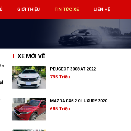
Ủ
GIỚI THIỆU
TIN TỨC XE
LIÊN HỆ
XE MỚI VỀ
ác
PEUGEOT 3008 AT 2022
795 Triệu
ại
T
MAZDA CX5 2.0 LUXURY 2020
685 Triệu