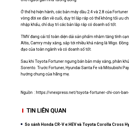
Ở thế hệ hiện hành, các bản máy dầu 2.4 và 2.8 của Fortuner
vòng đời xe dần về cuối, duy trì lắp ráp có thể không tối ưu
nhập khẩu, chỉ duy trì các bản lắp ráp có doanh số tốt.
TMV đang cải tổ toàn diện dải sản phẩm nhằm tăng tính cạn
Altis, Camry máy xăng, sắp tới nhiều khả năng là Wigo. Đồng
đạo của toàn ngành và có doanh số tốt.
Sau khi Toyota Fortuner ngưng bán bản máy xăng, phân khúc
Sorento. Trước Fortuner, Hyundai Santa Fe và Mitsubishi P
hướng chung của hãng mẹ.
Nguồn :
https://vnexpress.net/toyota-fortuner-chi-con-ba
TIN LIÊN QUAN
So sánh Honda CR-V e:HEV và Toyota Corolla Cross Hyb