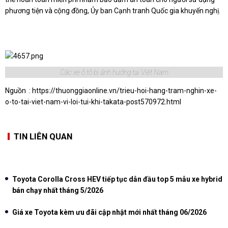
phương tiện và cộng đồng, Ủy ban Cạnh tranh Quốc gia khuyến nghị.
Các xe ô tô bị ảnh hưởng tại Việt Nam
Nguồn :
https://thuonggiaonline.vn/trieu-hoi-hang-tram-nghin-xe-
o-to-tai-viet-nam-vi-loi-tui-khi-takata-post570972.html
TIN LIÊN QUAN
Toyota Corolla Cross HEV tiếp tục dẫn đầu top 5 mẫu xe hybrid
bán chạy nhất tháng 5/2026
Giá xe Toyota kèm ưu đãi cập nhật mới nhất tháng 06/2026