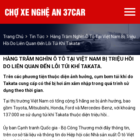
Trang Chủ
Tin Tức
Hàng Trăm Nghìn Ô Tô Tại Việt Nam Bị Triệu
Hồi Do Liên Quan Đến Lỗi Túi Khí Takata.
HÀNG TRĂM NGHÌN Ô TÔ TẠI VIỆT NAM BỊ TRIỆU HỒI
DO LIÊN QUAN ĐẾN LỖI TÚI KHÍ TAKATA.
Trên các phương tiện thuộc diện ảnh hưởng, cụm bơm túi khí do
Takata cung cấp có thể bị hơi ẩm xâm nhập trong quá trình sử
dụng theo thời gian.
Tại thị trường Việt Nam có tổng cộng 5 hãng xe bị ảnh hưởng, bao
gồm Toyota, Mitsubishi, Honda, Ford và Mercedes-Benz, với khoảng
137.000 xe sử dụng túi khí Takata thuộc diện triệu hồi...
Ủy ban Cạnh tranh Quốc gia - Bộ Công Thương mới đây thông tin,
trên cơ sở tài liệu và thông tin do Hiệp hội các Nhà sản xuất Ô tô Việt