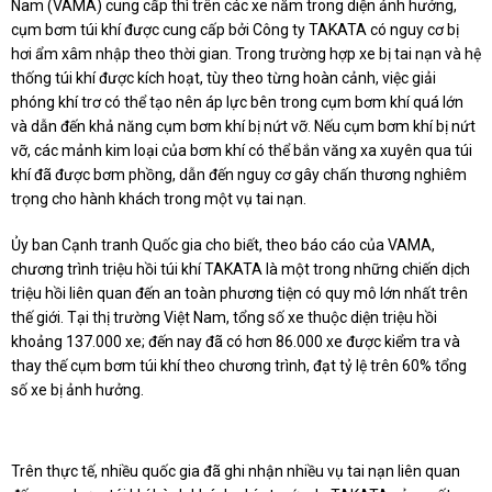
Nam (VAMA) cung cấp thì trên các xe nằm trong diện ảnh hưởng,
cụm bơm túi khí được cung cấp bởi Công ty TAKATA có nguy cơ bị
hơi ẩm xâm nhập theo thời gian. Trong trường hợp xe bị tai nạn và hệ
thống túi khí được kích hoạt, tùy theo từng hoàn cảnh, việc giải
phóng khí trơ có thể tạo nên áp lực bên trong cụm bơm khí quá lớn
và dẫn đến khả năng cụm bơm khí bị nứt vỡ. Nếu cụm bơm khí bị nứt
vỡ, các mảnh kim loại của bơm khí có thể bắn văng xa xuyên qua túi
khí đã được bơm phồng, dẫn đến nguy cơ gây chấn thương nghiêm
trọng cho hành khách trong một vụ tai nạn.
Ủy ban Cạnh tranh Quốc gia cho biết, theo báo cáo của VAMA,
chương trình triệu hồi túi khí TAKATA là một trong những chiến dịch
triệu hồi liên quan đến an toàn phương tiện có quy mô lớn nhất trên
thế giới. Tại thị trường Việt Nam, tổng số xe thuộc diện triệu hồi
khoảng 137.000 xe; đến nay đã có hơn 86.000 xe được kiểm tra và
thay thế cụm bơm túi khí theo chương trình, đạt tỷ lệ trên 60% tổng
số xe bị ảnh hưởng.
Trên thực tế, nhiều quốc gia đã ghi nhận nhiều vụ tai nạn liên quan