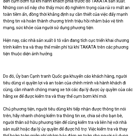
đến cụm bơm túi khí hành khách phía trước do TAKATA sản xuất.
Những con số này cho thấy mức độ nghiêm trọng của rủi ro mất an
toàn tiềm ẩn, đồng thời khẳng định sự cần thiết của việc đẩy mạnh
thông tin và hoàn thành chương trình triệu hồi nhằm bảo vệ tính
mạng, sức khỏe của người sử dụng phương tiện.
Hiện nay, các nhà sản xuất ô tô vẫn đang tích cực triển khai chương
trình kiểm tra và thay thế miễn phí túi khí TAKATA trên các phương
tiện thuộc diện ảnh hưởng.
Do đó, Ủy ban Cạnh tranh Quốc gia khuyến cáo khách hàng, người
tiêu dùng vì quyền lợi và an toàn của chính mình và hành khách đi
cùng, cần nhanh chóng mang xe tới các đại lý được ủy quyền của các
hãng xe để được kiểm tra và thay thế cụm bơm khí mới.
Chủ phương tiện, người tiêu dùng khi tiếp nhận được thông tin nói
trên, hãy nhanh chóng kiểm tra thông tin xe, chia sẻ cho bạn bè,
người thân sở hữu phương tiện để cùng kiểm tra và liên hệ với nhà
sản xuất hoặc đại lý ủy quyền để được hỗ trợ. Việc kiểm tra và thay
thế hoàn toàn miễn phí nhằm bảo đảm an toàn cho người sử dụng