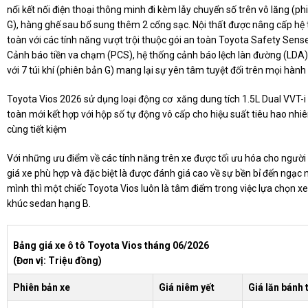
nổi kết nối điện thoại thông minh đi kèm lẫy chuyển số trên vô lăng (ph
G), hàng ghế sau bổ sung thêm 2 cổng sạc. Nội thất được nâng cấp hệ
toàn với các tính năng vượt trội thuộc gói an toàn Toyota Safety Sens
Cảnh báo tiền va chạm (PCS), hệ thống cảnh báo lệch làn đường (LDA)
với 7 túi khí (phiên bản G) mang lại sự yên tâm tuyệt đối trên mọi hành 
Toyota Vios 2026 sử dụng loại động cơ xăng dung tích 1.5L Dual VVT-i
toàn mới kết hợp với hộp số tự động vô cấp cho hiệu suất tiêu hao nhiên
cùng tiết kiệm
Với những ưu điểm về các tính năng trên xe được tối ưu hóa cho người
giá xe phù hợp và đặc biệt là được đánh giá cao về sự bền bỉ đến ngạc 
mình thì một chiếc Toyota Vios luôn là tâm điểm trong việc lựa chọn x
khúc sedan hạng B.
Bảng giá xe ô tô Toyota Vios tháng 06/2026
(Đơn vị: Triệu đồng)
Phiên bản xe
Giá niêm yết
Giá lăn bánh 