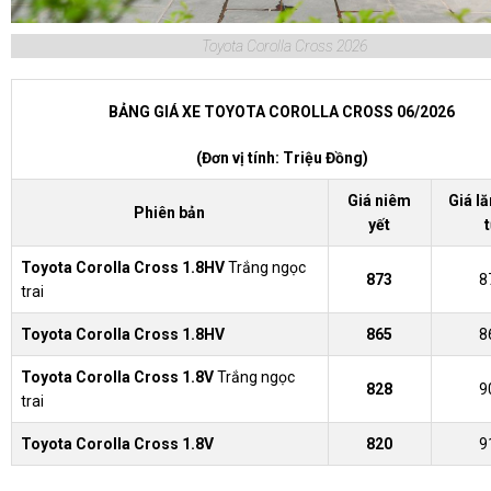
Toyota Corolla Cross 2026
BẢNG GIÁ XE TOYOTA COROLLA CROSS 06/2026
(Đơn vị tính: Triệu Đồng)
Giá niêm
Giá l
Phiên bản
yết
Toyota Corolla Cross 1.8HV
Trắng ngọc
873
8
trai
Toyota Corolla Cross 1.8HV
865
8
Toyota Corolla Cross 1.8V
Trắng ngọc
828
9
trai
Toyota Corolla Cross 1.8V
820
9