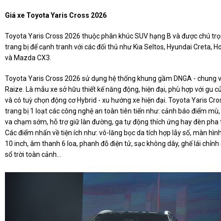
Giá xe Toyota Yaris Cross 2026
Toyota Yaris Cross 2026 thuộc phân khúc SUV hạng B và được chú tr
trang bị để cạnh tranh với các đối thủ như Kia Seltos, Hyundai Creta, 
và Mazda CX3.
Toyota Yaris Cross 2026 sử dụng hệ thống khung gầm DNGA - chung v
Raize. Là mẫu xe sở hữu thiết kế năng động, hiện đại, phù hợp với gu củ
và có tuỳ chọn động cơ Hybrid - xu hướng xe hiện đại. Toyota Yaris Cr
trang bị 1 loạt các công nghệ an toàn tiên tiến như: cảnh báo điểm mù
va chạm sớm, hỗ trợ giữ làn đường, ga tự động thích ứng hay đèn pha 
Các điểm nhấn về tiện ích như: vô-lăng bọc da tích hợp lẫy số, màn hì
10 inch, âm thanh 6 loa, phanh đỗ điện tử, sạc không dây, ghế lái chỉnh
sổ trời toàn cảnh...