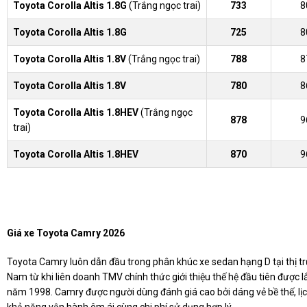
Toyota Corolla Altis 1.8G
(Trắng ngọc trai)
733
8
Toyota Corolla Altis 1.8G
725
8
Toyota Corolla Altis 1.8V
(Trắng ngọc trai)
788
8
Toyota Corolla Altis 1.8V
780
8
Toyota Corolla Altis 1.8HEV
(Trắng ngọc
878
9
trai)
Toyota Corolla Altis 1.8HEV
870
9
Giá xe Toyota Camry 2026
Toyota Camry luôn dẫn đầu trong phân khúc xe sedan hạng D tại thị t
Nam từ khi liên doanh TMV chính thức giới thiệu thế hệ đầu tiên được l
năm 1998. Camry được người dùng đánh giá cao bởi dáng vẻ bề thế, lịc
khả năng vận hành êm ái cùng chi phí sử dụng hợp lý.