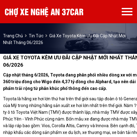
Trang Chủ
Tin Tức
Giá Xe Toyota Kèm Ưu Đãi Cập Nhật Mới
Nhất Tháng 06/2026
GIÁ XE TOYOTA KÈM ƯU ĐÃI CẬP NHẬT MỚI NHẤT THÁ
06/2026
Cập nhật tháng 6/2026, Toyota đang phân phối nhiều dòng xe với m
360 triệu đồng cho Wigo đến 4,37 tỷ đồng cho Alphard, tạo nên dải
phẩm trải rộng từ phân khúc phổ thông đến cao cấp.
Toyota là hãng xe hơi lớn thứ hai trên thế giới sau tập đoàn ô tô Gener
của Mỹ trong những hãng sản xuất xe hơi lớn nhất trên thế giới. Năm 
ty ô tô Toyota Việt Nam (TMV) được thành lập, nhà máy TMV được xây
Phúc Yên - Vĩnh Phúc cùng năm. Bốn mẫu xe đang được nhà máy TMV
và lắp ráp bao gồm: Vios, Corolla Altis, Camry và Innova. Bên cạnh đó
nhập khẩu các dòng sản phẩm xe du lịch, xe thương mại, xe bán tải nh