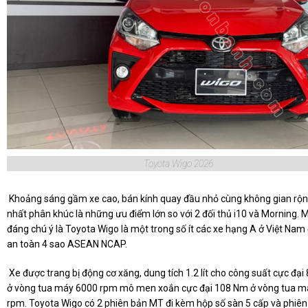
Toyota Wigo 2026
Khoảng sáng gầm xe cao, bán kính quay đầu nhỏ cùng không gian rộng
nhất phân khúc là những ưu điểm lớn so với 2 đối thủ i10 và Morning. 
đáng chú ý là Toyota Wigo là một trong số ít các xe hạng A ở Việt Nam
an toàn 4 sao ASEAN NCAP.
Xe được trang bị động cơ xăng, dung tích 1.2 lít cho công suất cực đại
ở vòng tua máy 6000 rpm mô men xoắn cực đại 108 Nm ở vòng tua m
rpm. Toyota Wigo có 2 phiên bản MT đi kèm hộp số sàn 5 cấp và phiên