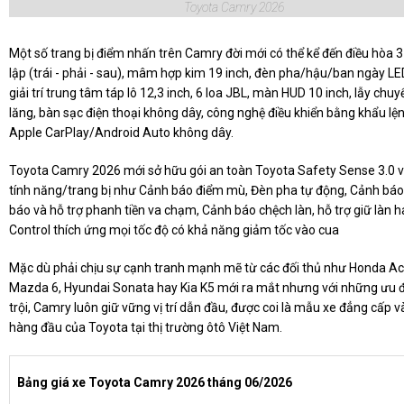
Toyota Camry 2026
Một số trang bị điểm nhấn trên Camry đời mới có thể kể đến điều hòa 
lập (trái - phải - sau), mâm hợp kim 19 inch, đèn pha/hậu/ban ngày L
giải trí trung tâm táp lô 12,3 inch, 6 loa JBL, màn HUD 10 inch, lẫy chuy
lăng, bàn sạc điện thoại không dây, công nghệ điều khiển bằng khẩu lệ
Apple CarPlay/Android Auto không dây.
Toyota Camry 2026 mới sở hữu gói an toàn Toyota Safety Sense 3.0 
tính năng/trang bị như Cảnh báo điểm mù, Đèn pha tự động, Cảnh báo 
báo và hỗ trợ phanh tiền va chạm, Cảnh báo chệch làn, hỗ trợ giữ làn h
Control thích ứng mọi tốc độ có khả năng giảm tốc vào cua
Mặc dù phải chịu sự cạnh tranh mạnh mẽ từ các đối thủ như Honda Ac
Mazda 6, Hyundai Sonata hay Kia K5 mới ra mắt nhưng với những ưu 
trội, Camry luôn giữ vững vị trí dẫn đầu, được coi là mẫu xe đẳng cấp và
hàng đầu của Toyota tại thị trường ôtô Việt Nam.
Bảng giá xe Toyota Camry 2026 tháng 06/2026