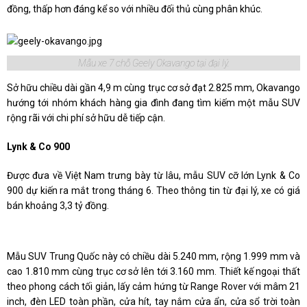
đồng, thấp hơn đáng kể so với nhiều đối thủ cùng phân khúc.
Mẫu xe 7 chỗ Geely Okavango tại đại lý.
Sở hữu chiều dài gần 4,9 m cùng trục cơ sở đạt 2.825 mm, Okavango
hướng tới nhóm khách hàng gia đình đang tìm kiếm một mẫu SUV
rộng rãi với chi phí sở hữu dễ tiếp cận.
Lynk & Co 900
Được đưa về Việt Nam trưng bày từ lâu, mẫu SUV cỡ lớn Lynk & Co
900 dự kiến ra mắt trong tháng 6. Theo thông tin từ đại lý, xe có giá
bán khoảng 3,3 tỷ đồng.
Mẫu SUV Trung Quốc này có chiều dài 5.240 mm, rộng 1.999 mm và
cao 1.810 mm cùng trục cơ sở lên tới 3.160 mm. Thiết kế ngoại thất
theo phong cách tối giản, lấy cảm hứng từ Range Rover với mâm 21
inch, đèn LED toàn phần, cửa hít, tay nắm cửa ẩn, cửa sổ trời toàn