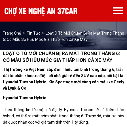
Trang Chủ
Tin Tức
Loạt Ô Tô Mới Chuẩn Bị Ra Mắt Trong Tháng
6: Có Mẫu Sở Hữu Mức Giá Thấp Hơn Cả Xe Máy
LOẠT Ô TÔ MỚI CHUẨN BỊ RA MẮT TRONG THÁNG 6:
CÓ MẪU SỞ HỮU MỨC GIÁ THẤP HƠN CẢ XE MÁY
Thị trường xe Việt Nam sắp đón nhiều tân binh trong tháng 6, trải
dài từ phân khúc xe điện cỡ nhỏ giá rẻ đến SUV cao cấp, nổi bật là
Hyundai Tucson Hybrid, Kia Sportage mới cùng các mẫu xe Geely
và Lynk & Co.
Hyundai Tucson Hybrid
Theo thông tin từ một số đại lý, Hyundai Tucson sẽ có thêm bản
hybrid, có thể ra mắt sớm nhất trong tháng 6. Trước đó, mẫu xe này
đã được nhận cọc với giá tạm tính trên 1 tỷ đồng.