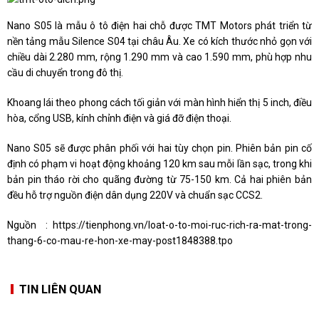
Nano S05 là mẫu ô tô điện hai chỗ được TMT Motors phát triển từ
nền tảng mẫu Silence S04 tại châu Âu. Xe có kích thước nhỏ gọn với
chiều dài 2.280 mm, rộng 1.290 mm và cao 1.590 mm, phù hợp nhu
cầu di chuyển trong đô thị.
Khoang lái theo phong cách tối giản với màn hình hiển thị 5 inch, điều
hòa, cổng USB, kính chỉnh điện và giá đỡ điện thoại.
Nano S05 sẽ được phân phối với hai tùy chọn pin. Phiên bản pin cố
định có phạm vi hoạt động khoảng 120 km sau mỗi lần sạc, trong khi
bản pin tháo rời cho quãng đường từ 75-150 km. Cả hai phiên bản
đều hỗ trợ nguồn điện dân dụng 220V và chuẩn sạc CCS2.
Nguồn :
https://tienphong.vn/loat-o-to-moi-ruc-rich-ra-mat-trong-
thang-6-co-mau-re-hon-xe-may-post1848388.tpo
TIN LIÊN QUAN