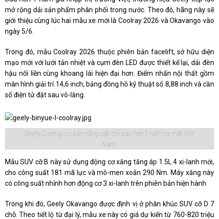
mở rộng dải sản phẩm phân phối trong nước. Theo đó, hãng này sẽ
giới thiệu cùng lúc hai mẫu xe mới là Coolray 2026 và Okavango vào
ngày 5/6.
Trong đó, mẫu Coolray 2026 thuộc phiên bản facelift, sở hữu diện
mạo mới với lưới tản nhiệt và cụm đèn LED được thiết kế lại, dải đèn
hậu nối liền cùng khoang lái hiện đại hơn. Điểm nhấn nội thất gồm
màn hình giải trí 14,6 inch, bảng đồng hồ kỹ thuật số 8,88 inch và cần
số điện tử đặt sau vô-lăng.
Geely Coolray có bản nâng cấp chỉ sau hơn 1 năm ra mắt Việt
Nam.
Mẫu SUV cỡ B này sử dụng động cơ xăng tăng áp 1.5L 4 xi-lanh mới,
cho công suất 181 mã lực và mô-men xoắn 290 Nm. Máy xăng này
có công suất nhỉnh hơn động cơ 3 xi-lanh trên phiên bản hiện hành
Trong khi đó, Geely Okavango được định vị ở phân khúc SUV cỡ D 7
chỗ. Theo tiết lộ từ đại lý, mẫu xe này có giá dự kiến từ 760-820 triệu