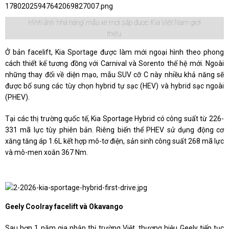
Hình ảnh 'nhá hàng' mẫu xe mới sắp được Kia Việt Nam giới
thiệu.
Ở bản facelift, Kia Sportage được làm mới ngoại hình theo phong
cách thiết kế tương đồng với Carnival và Sorento thế hệ mới. Ngoài
những thay đổi về diện mạo, mẫu SUV cỡ C này nhiều khả năng sẽ
được bổ sung các tùy chọn hybrid tự sạc (HEV) và hybrid sạc ngoài
(PHEV).
Tại các thị trường quốc tế, Kia Sportage Hybrid có công suất từ 226-
331 mã lực tùy phiên bản. Riêng biến thể PHEV sử dụng động cơ
xăng tăng áp 1.6L kết hợp mô-tơ điện, sản sinh công suất 268 mã lực
và mô-men xoắn 367 Nm.
Geely Coolray facelift và Okavango
Sau hơn 1 năm gia nhập thị trường Việt, thương hiệu Geely tiếp tục