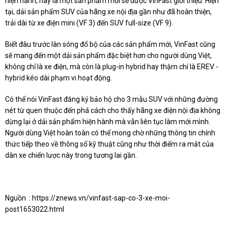
hiện hành, hay là một sản phẩm mới sẽ được VinFast giới thiệu. Hiện
tại, dải sản phẩm SUV của hãng xe nội địa gần như đã hoàn thiện,
trải dài từ xe điện mini (VF 3) đến SUV full-size (VF 9).
Biết đâu trước làn sóng đổ bộ của các sản phẩm mới, VinFast cũng
sẽ mang đến một dải sản phẩm đặc biệt hơn cho người dùng Việt,
không chỉ là xe điện, mà còn là plug-in hybrid hay thậm chí là EREV -
hybrid kéo dài phạm vi hoạt động.
Có thể nói VinFast đăng ký bảo hộ cho 3 mẫu SUV với những đường
nét từ quen thuộc đến phá cách cho thấy hãng xe điện nội địa không
dừng lại ở dải sản phẩm hiện hành mà vẫn liên tục làm mới mình.
Người dùng Việt hoàn toàn có thể mong chờ những thông tin chính
thức tiếp theo về thông số kỹ thuật cũng như thời điểm ra mắt của
dàn xe chiến lược này trong tương lai gần.
Nguồn :
https://znews.vn/vinfast-sap-co-3-xe-moi-
post1653022.html