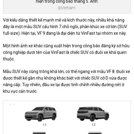
hiện trong công báo tháng 5. Ảnh:
IpVietnam.
Với kiểu dáng thiết kế mạnh mẽ và kích thước này, nhiều khả năng
đây là một mẫu SUV cấu hình 7 chỗ ngồi, phân khúc xe cỡ lớn (SUV
full-size). Hiện tại, VF 9 đang là đại diện từ VinFast tại nhóm xe này.
Một hình ảnh xe khác cũng xuất hiện trong công báo đăng ký sở hữu
công nghiệp dưới tên của VinFast là chiếc SUV có đuôi xe khá quen
thuộc.
Mẫu SUV này cũng trông khá lớn, có thể ngang với mẫu VF 8. Đuôi xe
được thiết kế gần như không khác biệt với chiếc SUV cỡ D vừa được
nâng cấp. Tuy nhiên, đầu xe lại được tinh chỉnh nhiều đường nét ở
khu vực cản trước.