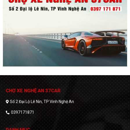
CHỢ XE NGHỆ AN 37CAR
Số 2 Đại Lộ Lê Nin, TP Vinh Nghệ An
0397171871
DANH MỤC