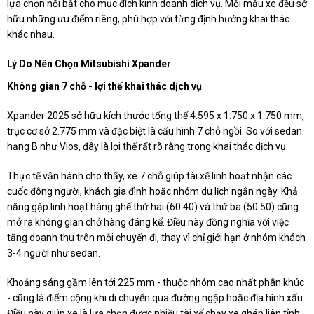
lựa chọn nổi bật cho mục đích kinh doanh dịch vụ. Mỗi mẫu xe đều sở
hữu những ưu điểm riêng, phù hợp với từng định hướng khai thác
khác nhau.
Lý Do Nên Chọn Mitsubishi Xpander
Không gian 7 chỗ - lợi thế khai thác dịch vụ
Xpander 2025 sở hữu kích thước tổng thể 4.595 x 1.750 x 1.750 mm,
trục cơ sở 2.775 mm và đặc biệt là cấu hình 7 chỗ ngồi. So với sedan
hạng B như Vios, đây là lợi thế rất rõ ràng trong khai thác dịch vụ.
Thực tế vận hành cho thấy, xe 7 chỗ giúp tài xế linh hoạt nhận các
cuốc đông người, khách gia đình hoặc nhóm du lịch ngắn ngày. Khả
năng gập linh hoạt hàng ghế thứ hai (60:40) và thứ ba (50:50) cũng
mở ra không gian chở hàng đáng kể. Điều này đồng nghĩa với việc
tăng doanh thu trên mỗi chuyến đi, thay vì chỉ giới hạn ở nhóm khách
3-4 người như sedan.
Khoảng sáng gầm lên tới 225 mm - thuộc nhóm cao nhất phân khúc
- cũng là điểm cộng khi di chuyển qua đường ngập hoặc địa hình xấu.
Điều này giúp xe là lựa chọn được nhiều tài xế chạy xe ghép liên tỉnh