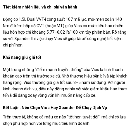
Tiết kiệm nhiên liệu và chi phí vận hành
Động cơ 1.5L Dual VVT-i công suất 107 mã lực, mô-men xoắn 140
Nm đi kèm hộp số CVT (hoặc MT) giúp Vios có mức tiêu hao nhiên
liệu hỗn hợp chỉ khoảng 5,77–6,02 lít/100 km tùy phiên bản. Rõ ràng
so với Xpander thì việc chạy Vios sẽ giúp tài xế công nghệ tiết kiệm
chi phí hơn.
Khả năng giữ giá tốt
Một trong những “điểm mạnh truyền thống” của Vios là tính thanh
khoản cao trên thị trường xe cũ. Nhờ thương hiệu bền bỉ và tệp khách
hàng rộng, Vios thường giữ giá tốt sau 3–5 năm sử dụng. Với người
kinh doanh dịch vụ, điều này đồng nghĩa với việc giảm khấu hao thực
tế và dễ dàng xoay vòng vốn khi muốn nâng cấp xe.
Kết Luận: Nên Chọn Vios Hay Xpander Để Chạy Dịch Vụ
Trên thực tế, không có mẫu xe nào “tốt hơn tuyệt đối”, mà chỉ có lựa
chọn phù hợp hơn với từng mục tiêu kinh doanh.