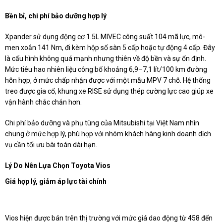
Bền bỉ, chi phí bảo dưỡng hợp lý
Xpander sử dụng động cơ 1.5L MIVEC công suất 104 mã lực, mô-
men xoắn 141 Nm, đi kèm hộp số sàn 5 cấp hoặc tự động 4 cấp. Đây
là cấu hình không quá mạnh nhưng thiên về độ bền và sự ổn định.
Mức tiêu hao nhiên liệu công bố khoảng 6,9–7,1 lít/100 km đường
hỗn hợp, ở mức chấp nhận được với một mẫu MPV 7 chỗ. Hệ thống
treo được gia cố, khung xe RISE sử dụng thép cường lực cao giúp xe
vận hành chắc chắn hơn.
Chi phí bảo dưỡng và phụ tùng của Mitsubishi tại Việt Nam nhìn
chung ở mức hợp lý, phù hợp với nhóm khách hàng kinh doanh dịch
vụ cần tối ưu bài toán dài hạn.
Lý Do Nên Lựa Chọn Toyota Vios
Giá hợp lý, giảm áp lực tài chính
Vios hiện được bán trên thị trường với mức giá dao động từ 458 đến