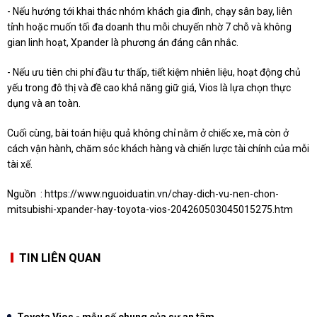
- Nếu hướng tới khai thác nhóm khách gia đình, chạy sân bay, liên
tỉnh hoặc muốn tối đa doanh thu mỗi chuyến nhờ 7 chỗ và không
gian linh hoạt, Xpander là phương án đáng cân nhắc.
- Nếu ưu tiên chi phí đầu tư thấp, tiết kiệm nhiên liệu, hoạt động chủ
yếu trong đô thị và đề cao khả năng giữ giá, Vios là lựa chọn thực
dụng và an toàn.
Cuối cùng, bài toán hiệu quả không chỉ nằm ở chiếc xe, mà còn ở
cách vận hành, chăm sóc khách hàng và chiến lược tài chính của mỗi
tài xế.
Nguồn :
https://www.nguoiduatin.vn/chay-dich-vu-nen-chon-
mitsubishi-xpander-hay-toyota-vios-204260503045015275.htm
TIN LIÊN QUAN
Toyota Vios - mẫu số chung của sự an tâm