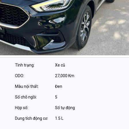
Tình trạng:
Xe cũ
ODO:
27,000 Km
Màu nội thất:
Đen
Số chỗ ngồi:
5
Hộp số:
Số tự động
Dung tích động cơ:
1.5 L