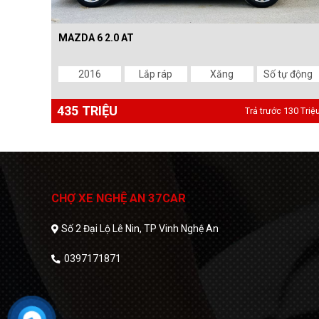
MAZDA 6 2.0 AT
2016
Lắp ráp
Xăng
Số tự động
435 TRIỆU
Trả trước 130 Triệ
CHỢ XE NGHỆ AN 37CAR
Số 2 Đại Lộ Lê Nin, TP Vinh Nghệ An
0397171871