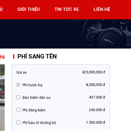
Ủ
GIỚI THIỆU
TIN TỨC XE
LIÊN HỆ
PHÍ SANG TÊN
ệu
425,000,000 đ
Giá xe
8,500,000 đ
Phí trước bạ
437.000 đ
Bảo hiểm dân sự
240.000 đ
Phí đăng kiểm
1.560.000 đ
Phí bảo trì đường bộ